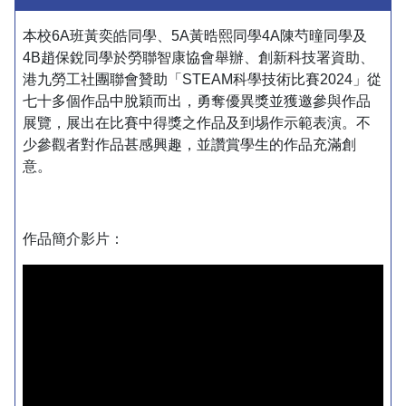
本校6A班黃奕皓同學、5A黃晧熙同學4A陳芍曈同學及
4B趙保銳同學於勞聯智康協會舉辦、創新科技署資助、
港九勞工社團聯會贊助「STEAM科學技術比賽2024」從
七十多個作品中脫穎而出，勇奪優異獎並獲邀參與作品
展覽，展出在比賽中得獎之作品及到埸作示範表演。不
少參觀者對作品甚感興趣，並讚賞學生的作品充滿創
意。
作品簡介影片：