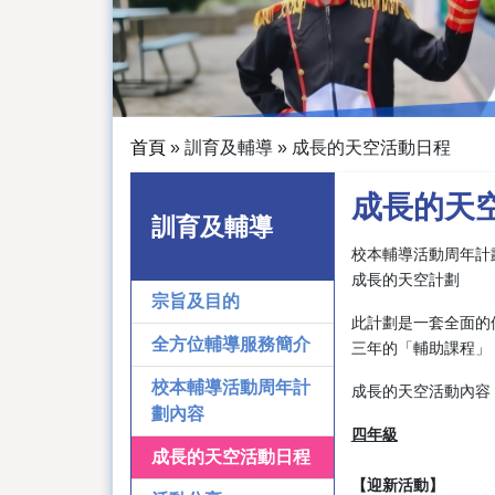
首頁
»
訓育及輔導
»
成長的天空活動日程
成長的天
訓育及輔導
校本輔導活動周年計
成長的天空計劃
宗旨及目的
此計劃是一套全面的
全方位輔導服務簡介
三年的「輔助課程」
校本輔導活動周年計
成長的天空活動內容
劃內容
四年級
成長的天空活動日程
【迎新活動】