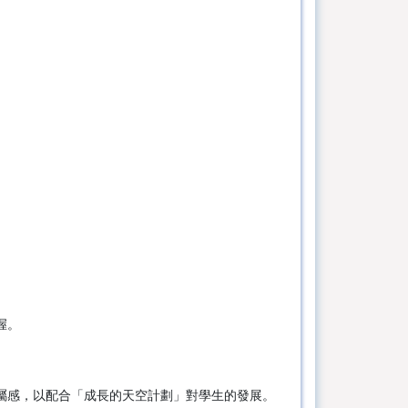
握。
屬感，以配合「成長的天空計劃」對學生的發展。