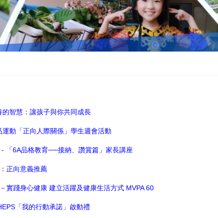
教養的智慧：讓孩子與你共同成長
有品運動「正向人際關係」學生週會活動
同盟 - 「6A品格教育──接納、讚賞篇」家長講座
教育：正向意義推薦
校園－實踐身心健康 建立活躍及健康生活方式 MVPA 60
py HEPS「我的行動承諾」啟動禮