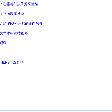
教養：心靈樽助孩子覺察情緒
教育：正向教養推薦
書籍介紹 爸媽不用忍的正向教養
家長文章學校網站宣傳
長運動
py HEPS」啟動禮