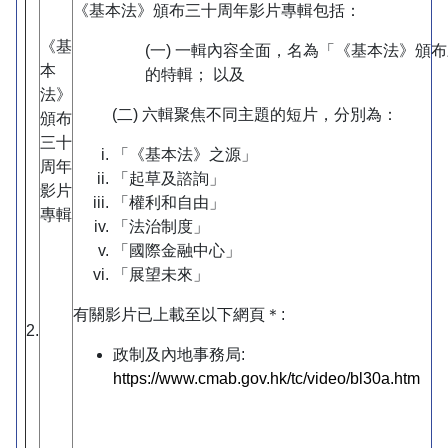
《基本法》頒布三十周年影片專輯包括：
《基
(一) 一輯內容全面，名為「《基本法》頒
本
的特輯； 以及
法》
(二) 六輯聚焦不同主題的短片，分別為：
頒布
三十
「《基本法》之源」
周年
「起草及諮詢」
影片
「權利和自由」
專輯
「法治制度」
「國際金融中心」
「展望未來」
有關影片已上載至以下網頁＊:
2.
政制及內地事務局:
https://www.cmab.gov.hk/tc/video/bl30a.htm