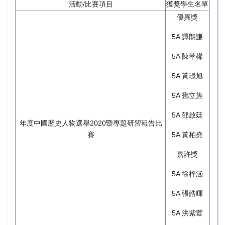
活動/比賽項目
獲獎學生名單
優異獎
5A 譚朗謙
5A 陳萃桸
5A 黃璟旭
5A 鄧立旌
5A 邵啟廷
年度中國歷史人物選舉2020暨專題研習報告比
賽
5A 黃柏堯
嘉許獎
5A 徐梓涵
5A 張皓暉
5A 洪紫萱