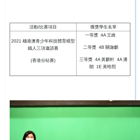
活動/比賽項目
獲獎學生名單
一等獎 4A 王維
2021 穗港澳青少年科技體育模型
二等獎 4B 關迦麒
鐵人三項邀請賽
三等獎 4A 黃麒軒 4A 潘
(香港分站賽)
朗 1E 黃晧熙