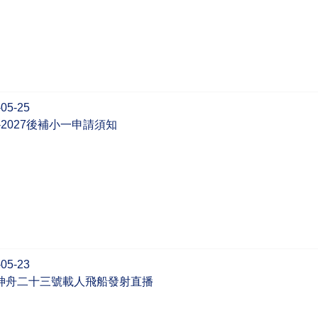
-05-25
6-2027後補小一申請須知
-05-23
神舟二十三號載人飛船發射直播